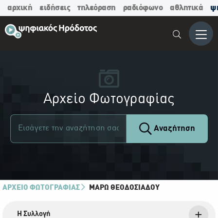
αρχική
ειδήσεις
τηλεόραση
ραδιόφωνο
αθλητικά
ψ
Μενο
Αρχείο Φωτογραφίας
Αναζήτηση
ΑΡΧΕΙΟ ΦΩΤΟΓΡΑΦΙΑΣ
ΜΆΡΩ ΘΕΟΔΟΣΙΆΔΟΥ
Η Συλλογή