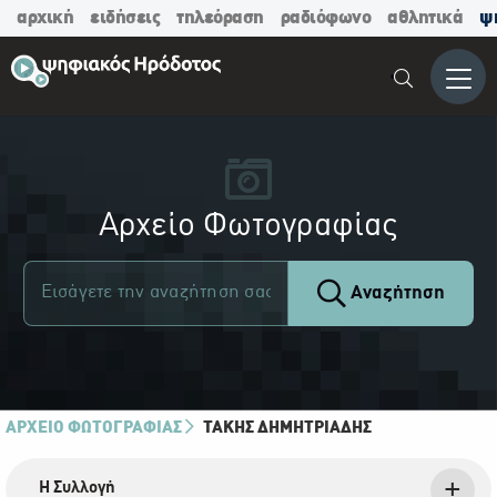
αρχική
ειδήσεις
τηλεόραση
ραδιόφωνο
αθλητικά
ψ
Μενο
Αρχείο Φωτογραφίας
Αναζήτηση
ΑΡΧΕΙΟ ΦΩΤΟΓΡΑΦΙΑΣ
ΤΆΚΗΣ ΔΗΜΗΤΡΙΆΔΗΣ
Η Συλλογή