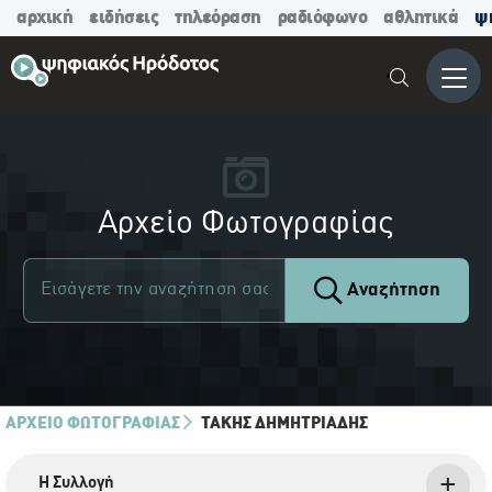
αρχική
ειδήσεις
τηλεόραση
ραδιόφωνο
αθλητικά
ψ
Μενο
Αρχείο Φωτογραφίας
Αναζήτηση
ΑΡΧΕΙΟ ΦΩΤΟΓΡΑΦΙΑΣ
ΤΆΚΗΣ ΔΗΜΗΤΡΙΆΔΗΣ
Η Συλλογή