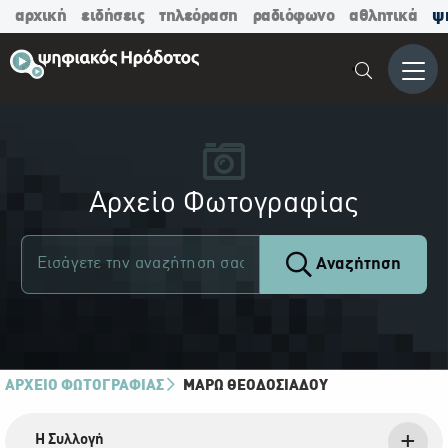
αρχική
ειδήσεις
τηλεόραση
ραδιόφωνο
αθλητικά
ψ
Μενο
Αρχείο Φωτογραφίας
Αναζήτηση
ΑΡΧΕΙΟ ΦΩΤΟΓΡΑΦΙΑΣ
ΜΆΡΩ ΘΕΟΔΟΣΙΆΔΟΥ
Η Συλλογή