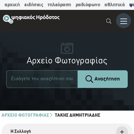
αρχική
ειδήσεις
τηλεόραση
ραδιόφωνο
αθλητικά
ψ
Μενο
Αρχείο Φωτογραφίας
Αναζήτηση
ΑΡΧΕΙΟ ΦΩΤΟΓΡΑΦΙΑΣ
ΤΆΚΗΣ ΔΗΜΗΤΡΙΆΔΗΣ
Η Συλλογή