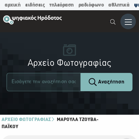
αρχική
ειδήσεις
τηλεόραση
ραδιόφωνο
αθλητικά
ψ
Μενο
Αρχείο Φωτογραφίας
Αναζήτηση
ΑΡΧΕΙΟ ΦΩΤΟΓΡΑΦΙΑΣ
ΜΑΡΟΎΛΑ ΤΖΟΎΒΑ-
ΠΑΪ́ΚΟΥ