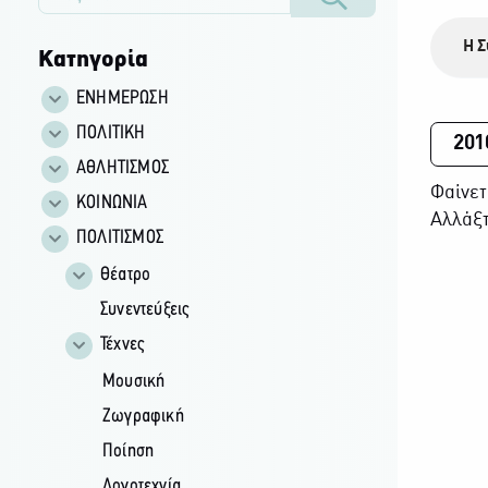
Η Σ
Κατηγορία
ΕΝΗΜΕΡΩΣΗ
ΠΟΛΙΤΙΚΗ
201
ΑΘΛΗΤΙΣΜΟΣ
Φαίνετ
ΚΟΙΝΩΝΙΑ
Αλλάξτ
ΠΟΛΙΤΙΣΜΟΣ
Θέατρο
Συνεντεύξεις
Τέχνες
Μουσική
Ζωγραφική
Ποίηση
Λογοτεχνία