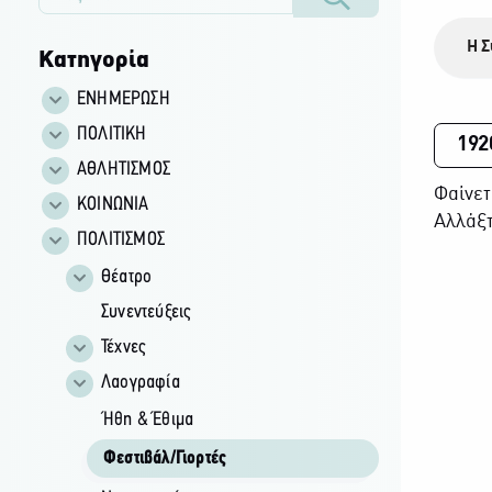
Η Σ
Κατηγορία
ΕΝΗΜΕΡΩΣΗ
ΠΟΛΙΤΙΚΗ
192
ΑΘΛΗΤΙΣΜΟΣ
Φαίνετ
ΚΟΙΝΩΝΙΑ
Αλλάξτ
ΠΟΛΙΤΙΣΜΟΣ
Θέατρο
Συνεντεύξεις
Τέχνες
Λαογραφία
Ήθη & Έθιμα
Φεστιβάλ/Γιορτές