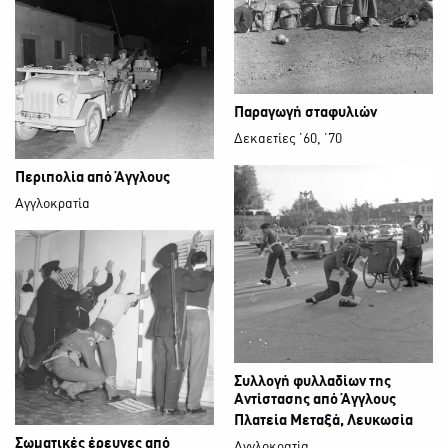
Παραγωγή σταφυλιών
Δεκαετίες ’60, ΄70
Περιπολία από Άγγλους
Αγγλοκρατία
Συλλογή φυλλαδίων της
Αντίστασης από Άγγλους
Πλατεία Μεταξά, Λευκωσία
Σωματικές έρευνες από
Αγγλοκρατία