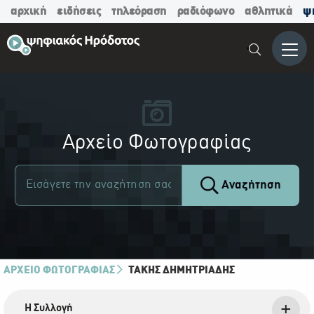
αρχική
ειδήσεις
τηλεόραση
ραδιόφωνο
αθλητικά
ψ
Μενο
Αρχείο Φωτογραφίας
Αναζήτηση
ΑΡΧΕΙΟ ΦΩΤΟΓΡΑΦΙΑΣ
ΤΆΚΗΣ ΔΗΜΗΤΡΙΆΔΗΣ
Η Συλλογή