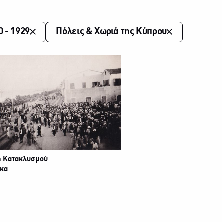
0 - 1929
Πόλεις & Χωριά της Κύπρου
ή Κατακλυσμού
κα