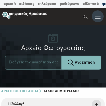
αρχική
ειδήσεις
τηλεόραση
ραδιόφωνο
αθλητικά
ψ
Μενο
Αρχείο Φωτογραφίας
Αναζήτηση
ΑΡΧΕΙΟ ΦΩΤΟΓΡΑΦΙΑΣ
ΤΆΚΗΣ ΔΗΜΗΤΡΙΆΔΗΣ
Η Συλλογή