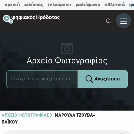
αρχική
ειδήσεις
τηλεόραση
ραδιόφωνο
αθλητικά
ψ
Μενο
Αρχείο Φωτογραφίας
Αναζήτηση
ΑΡΧΕΙΟ ΦΩΤΟΓΡΑΦΙΑΣ
ΜΑΡΟΎΛΑ ΤΖΟΎΒΑ-
ΠΑΪ́ΚΟΥ