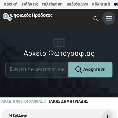
αρχική
ειδήσεις
τηλεόραση
ραδιόφωνο
αθλητικά
ψ
Μενο
Αρχείο Φωτογραφίας
Αναζήτηση
ΑΡΧΕΙΟ ΦΩΤΟΓΡΑΦΙΑΣ
ΤΆΚΗΣ ΔΗΜΗΤΡΙΆΔΗΣ
Η Συλλογή