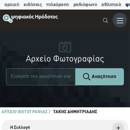
αρχική
ειδήσεις
τηλεόραση
ραδιόφωνο
αθλητικά
ψ
Μενο
Αρχείο Φωτογραφίας
Αναζήτηση
ΑΡΧΕΙΟ ΦΩΤΟΓΡΑΦΙΑΣ
ΤΆΚΗΣ ΔΗΜΗΤΡΙΆΔΗΣ
Η Συλλογή