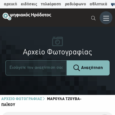
αρχική
ειδήσεις
τηλεόραση
ραδιόφωνο
αθλητικά
ψ
Μενο
Αρχείο Φωτογραφίας
Αναζήτηση
ΑΡΧΕΙΟ ΦΩΤΟΓΡΑΦΙΑΣ
ΜΑΡΟΎΛΑ ΤΖΟΎΒΑ-
ΠΑΪ́ΚΟΥ