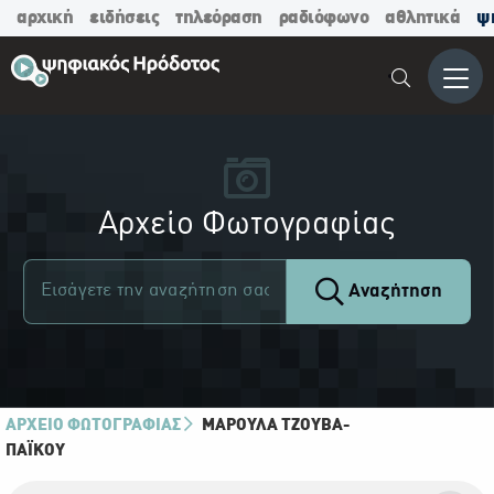
αρχική
ειδήσεις
τηλεόραση
ραδιόφωνο
αθλητικά
ψ
Μενο
Αρχείο Φωτογραφίας
Αναζήτηση
ΑΡΧΕΙΟ ΦΩΤΟΓΡΑΦΙΑΣ
ΜΑΡΟΎΛΑ ΤΖΟΎΒΑ-
ΠΑΪ́ΚΟΥ