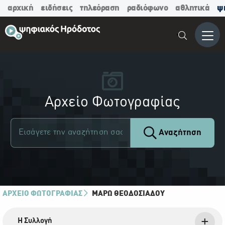
αρχική
ειδήσεις
τηλεόραση
ραδιόφωνο
αθλητικά
ψ
Μενο
Αρχείο Φωτογραφίας
Αναζήτηση
ΑΡΧΕΙΟ ΦΩΤΟΓΡΑΦΙΑΣ
ΜΆΡΩ ΘΕΟΔΟΣΙΆΔΟΥ
Η Συλλογή