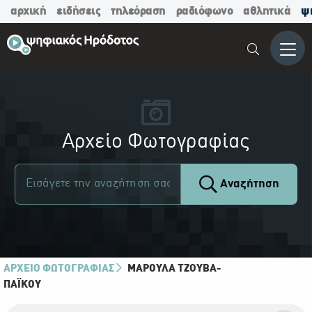
αρχική
ειδήσεις
τηλεόραση
ραδιόφωνο
αθλητικά
ψ
Μενο
Αρχείο Φωτογραφίας
Αναζήτηση
ΑΡΧΕΙΟ ΦΩΤΟΓΡΑΦΙΑΣ
ΜΑΡΟΎΛΑ ΤΖΟΎΒΑ-
ΠΑΪ́ΚΟΥ