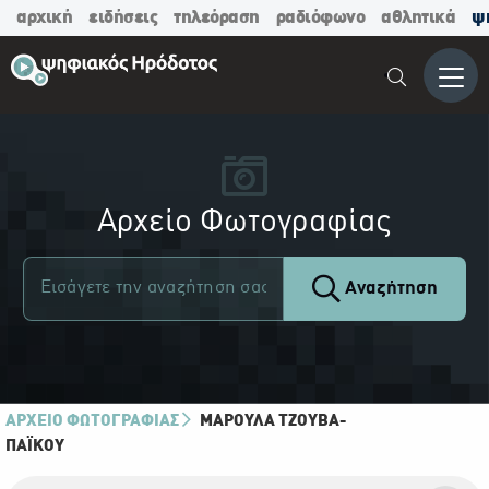
αρχική
ειδήσεις
τηλεόραση
ραδιόφωνο
αθλητικά
ψ
Μενο
Αρχείο Φωτογραφίας
Αναζήτηση
ΑΡΧΕΙΟ ΦΩΤΟΓΡΑΦΙΑΣ
ΜΑΡΟΎΛΑ ΤΖΟΎΒΑ-
ΠΑΪ́ΚΟΥ