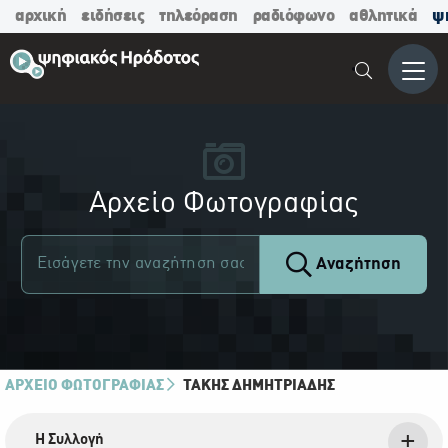
αρχική
ειδήσεις
τηλεόραση
ραδιόφωνο
αθλητικά
ψ
Μενο
Αρχείο Φωτογραφίας
Αναζήτηση
ΑΡΧΕΙΟ ΦΩΤΟΓΡΑΦΙΑΣ
ΤΆΚΗΣ ΔΗΜΗΤΡΙΆΔΗΣ
Η Συλλογή