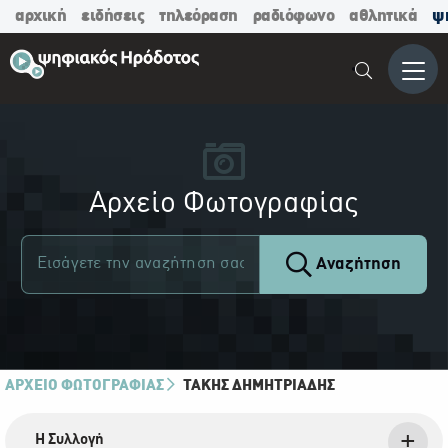
αρχική
ειδήσεις
τηλεόραση
ραδιόφωνο
αθλητικά
ψ
Μενο
Αρχείο Φωτογραφίας
Αναζήτηση
ΑΡΧΕΙΟ ΦΩΤΟΓΡΑΦΙΑΣ
ΤΆΚΗΣ ΔΗΜΗΤΡΙΆΔΗΣ
Η Συλλογή