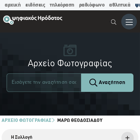
αρχική
ειδήσεις
τηλεόραση
ραδιόφωνο
αθλητικά
ψ
Μενο
Αρχείο Φωτογραφίας
Αναζήτηση
ΑΡΧΕΙΟ ΦΩΤΟΓΡΑΦΙΑΣ
ΜΆΡΩ ΘΕΟΔΟΣΙΆΔΟΥ
Η Συλλογή