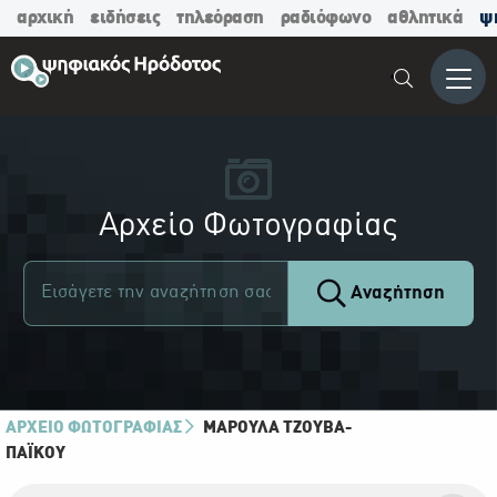
αρχική
ειδήσεις
τηλεόραση
ραδιόφωνο
αθλητικά
ψ
Μενο
Αρχείο Φωτογραφίας
Αναζήτηση
ΑΡΧΕΙΟ ΦΩΤΟΓΡΑΦΙΑΣ
ΜΑΡΟΎΛΑ ΤΖΟΎΒΑ-
ΠΑΪ́ΚΟΥ