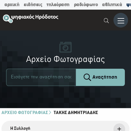
αρχική
ειδήσεις
τηλεόραση
ραδιόφωνο
αθλητικά
ψ
Μενο
Αρχείο Φωτογραφίας
Αναζήτηση
ΑΡΧΕΙΟ ΦΩΤΟΓΡΑΦΙΑΣ
ΤΆΚΗΣ ΔΗΜΗΤΡΙΆΔΗΣ
Η Συλλογή