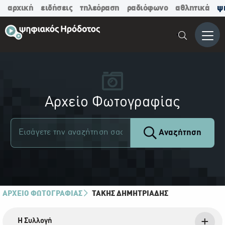
αρχική
ειδήσεις
τηλεόραση
ραδιόφωνο
αθλητικά
ψ
Μενο
Αρχείο Φωτογραφίας
Αναζήτηση
ΑΡΧΕΙΟ ΦΩΤΟΓΡΑΦΙΑΣ
ΤΆΚΗΣ ΔΗΜΗΤΡΙΆΔΗΣ
Η Συλλογή