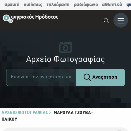
αρχική
ειδήσεις
τηλεόραση
ραδιόφωνο
αθλητικά
ψ
Μενο
Αρχείο Φωτογραφίας
Αναζήτηση
ΑΡΧΕΙΟ ΦΩΤΟΓΡΑΦΙΑΣ
ΜΑΡΟΎΛΑ ΤΖΟΎΒΑ-
ΠΑΪ́ΚΟΥ