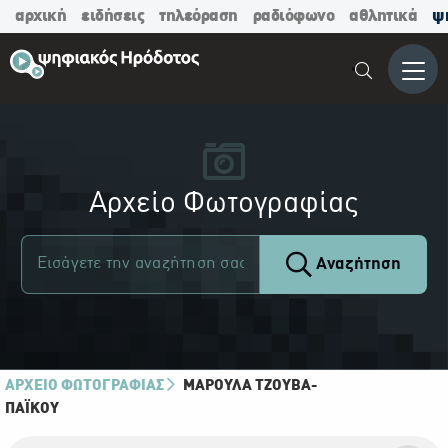
αρχική
ειδήσεις
τηλεόραση
ραδιόφωνο
αθλητικά
ψ
Μενο
Αρχείο Φωτογραφίας
Αναζήτηση
ΑΡΧΕΙΟ ΦΩΤΟΓΡΑΦΙΑΣ
ΜΑΡΟΎΛΑ ΤΖΟΎΒΑ-
ΠΑΪ́ΚΟΥ