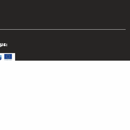
με:
φιακός Ηρόδοτος II» αποτελεί φιλόδοξο πρόγραμμα
ς και ανάδειξης αρχειακού υλικού ιδιαίτερης ιστορικής
ο οποίο υλοποιείται στο πλαίσιο του Προγράμματος
ής Συνεργασίας Interreg V-A Ελλάδα - Κύπρος 2014
ρόγραμμα Συνεργασίας Interreg V-A Ελλάδα - Κύπρος
υγχρηματοδοτείται από την Ευρωπαϊκή Ένωση (ΕΤΠΑ)