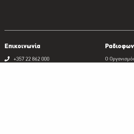
Επικοινωνία
Ραδιοφων
+357 22 862 000
Ο Οργανισμό
Αρχείο ΡΙΚ -
Ραδιοφωνικό Ίδρυμα Κύπρου
Τ.Θ. 24824
1397 Λευκωσία, Κύπρος
Τηλεόρασ
info@digital-herodotus.eu
ΡΙΚ 1
ΡΙΚ 2
ΡΙΚ HD
ΡΙΚ SAT
ΠΡΩΤΟ ΠΡΟ