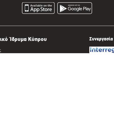
ικό Ίδρυμα Κύπρου
Συνεργασία 
ς
 Ψηφιακός Ηρόδοτος
η και Ραδιόφωνο
Το Έργο «Ψη
ψηφιοποίηση
σημασίας, τ
Διασυνοριακ
-2020. Το Π
2014-2020 σ
ΓΡΑΜΜΑ ΡΙΚ