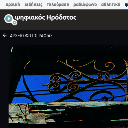
αρχική
ειδήσεις
τηλεόραση
ραδιόφωνο
αθλητικά
ψ
ΑΡΧΕΙΟ ΦΩΤΟΓΡΑΦΙΑΣ