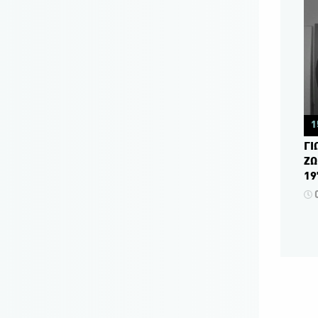
1
ΓΙ
ΖΩ
19