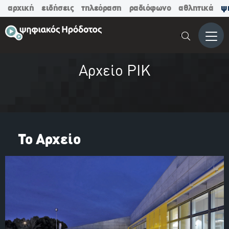
αρχική
ειδήσεις
τηλεόραση
ραδιόφωνο
αθλητικά
ψ
Μενο
Αρχείο ΡΙΚ
Το Αρχείο