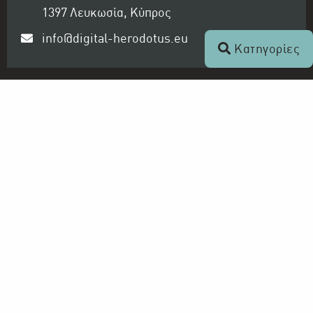
1397 Λευκωσία, Κύπρος
info@digital-herodotus.eu
Κατηγορίες
Ραδιοφωνικό Ίδρυμα Κύπρου
Ο Οργανισμός
Αρχείο ΡΙΚ - Ψηφιακός Ηρόδοτος
Τηλεόραση και Ραδιόφωνο
ΡΙΚ 1
ΡΙΚ 2
ΡΙΚ HD
ΡΙΚ SAT
ΠΡΩΤΟ ΠΡΟΓΡΑΜΜΑ ΡΙΚ