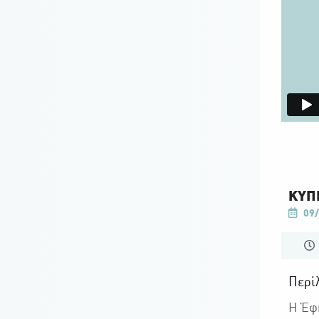
ΚΥΠΡ
09/
Περί
Η Έφη