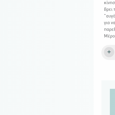
κίνησ
βρει 
''αυγ
για ν
παρεξ
Μέρο