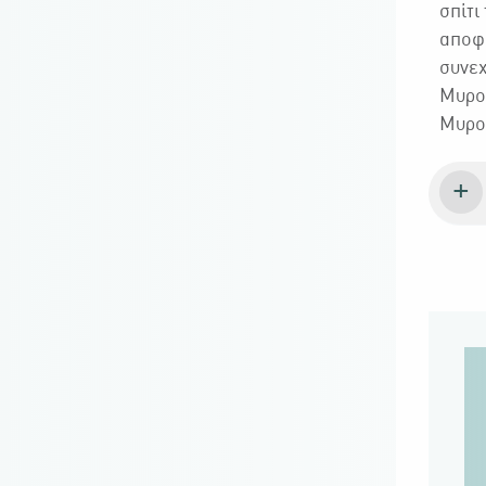
σπίτι
αποφά
συνεχ
Μυροφ
Μυροφ