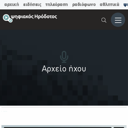
αρχική
ειδήσεις
τηλεόραση
ραδιόφωνο
αθλητικά
ψ
Μενο
Αρχείο ήχου
ΟΛΕΣ ΟΙ ΚΑΤΗΓΟΡΙΕΣ