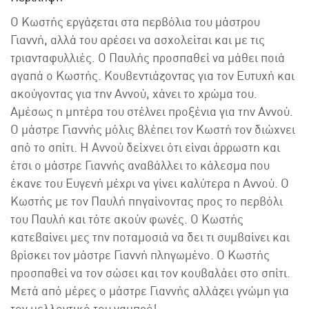
Ο Κωστής εργάζεται στα περβόλια του μάστρου
Γιαννή, αλλά του αρέσει να ασχολείται και με τις
τριανταφυλλιές. Ο Παυλής προσπαθεί να μάθει ποιά
αγαπά ο Κωστής. Κουβεντιάζοντας για τον Ευτυχή και
ακούγοντας για την Αννού, χάνει το χρώμα του.
Αμέσως η μητέρα του στέλνει προξένια για την Αννού.
Ο μάστρε Γιαννής μόλις βλέπει τον Κωστή τον διώχνει
από το σπίτι. Η Αννού δείχνει ότι είναι άρρωστη και
έτσι ο μάστρε Γιαννής αναβάλλει το κάλεσμα που
έκανε του Ευγενή μέχρι να γίνει καλύτερα η Αννού. Ο
Κωστής με τον Παυλή πηγαίνοντας προς το περβόλι
του Παυλή και τότε ακούν φωνές. Ο Κωστής
κατεβαίνει μες την ποταμοσιά να δει τι συμβαίνει και
βρίσκει τον μάστρε Γιαννή πληγωμένο. Ο Κωστής
προσπαθεί να τον σώσει και τον κουβαλάει στο σπίτι.
Μετά από μέρες ο μάστρε Γιαννής αλλάζει γνώμη για