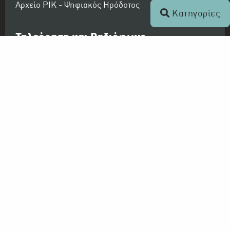
Αρχείο ΡΙΚ - Ψηφιακός Ηρόδοτος
Κατηγορίες
Τηλεόραση και Ραδιόφωνο
ΡΙΚ 1
ΡΙΚ 2
ΡΙΚ HD
ΡΙΚ SAT
ΠΡΩΤΟ ΠΡΟΓΡΑΜΜΑ ΡΙΚ
ΔΕΥΤΕΡΟ ΠΡΟΓΡΑΜΜΑ ΡΙΚ
ΤΡΙΤΟ ΠΡΟΓΡΑΜΜΑ ΡΙΚ
ΤΕΤΑΡΤΟ ΠΡΟΓΡΑΜΜΑ ΡΙΚ - CLASSIC
Συνεργασία με: