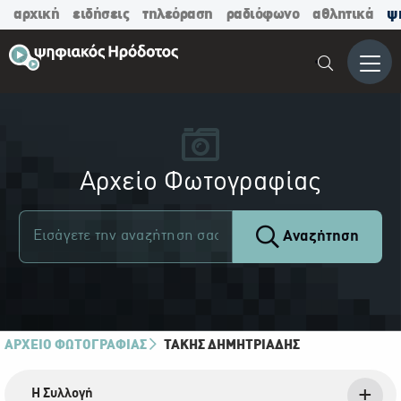
αρχική
ειδήσεις
τηλεόραση
ραδιόφωνο
αθλητικά
ψ
Μενο
Αρχείο Φωτογραφίας
Αναζήτηση
ΑΡΧΕΙΟ ΦΩΤΟΓΡΑΦΙΑΣ
ΤΆΚΗΣ ΔΗΜΗΤΡΙΆΔΗΣ
Η Συλλογή