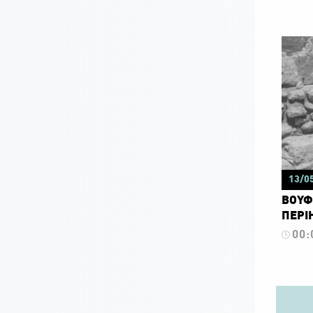
13/0
ΒΟΥΦΑ
ΠΕΡΙΗ
00: