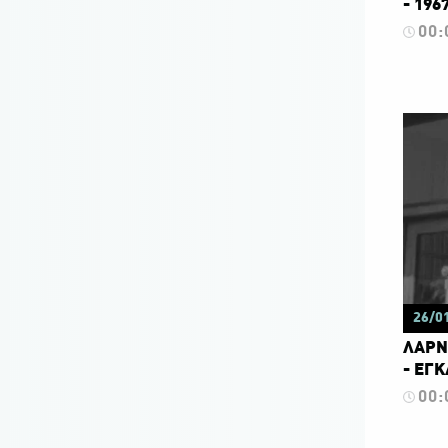
- 196
00:
26/0
ΛΑΡΝ
- ΕΓΚ
00: