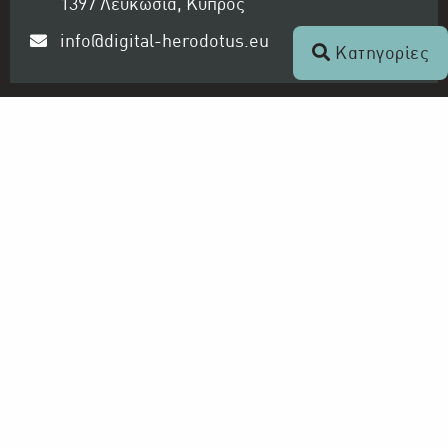
1397 Λευκωσία, Κύπρος
info@digital-herodotus.eu
Κατηγορίες
Ραδιοφωνικό Ίδρυμα Κύπρου
Ο Οργανισμός
Αρχείο ΡΙΚ - Ψηφιακός Ηρόδοτος
Τηλεόραση και Ραδιόφωνο
ΡΙΚ 1
ΡΙΚ 2
ΡΙΚ HD
ΡΙΚ SAT
ΠΡΩΤΟ ΠΡΟΓΡΑΜΜΑ ΡΙΚ