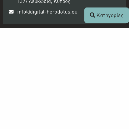
1397 Λευκωσία, Κύπρος
info@digital-herodotus.eu
Κατηγορίες
Ραδιοφωνικό Ίδρυμα Κύπρου
Ο Οργανισμός
Αρχείο ΡΙΚ - Ψηφιακός Ηρόδοτος
Τηλεόραση και Ραδιόφωνο
ΡΙΚ 1
ΡΙΚ 2
ΡΙΚ HD
ΡΙΚ SAT
ΠΡΩΤΟ ΠΡΟΓΡΑΜΜΑ ΡΙΚ