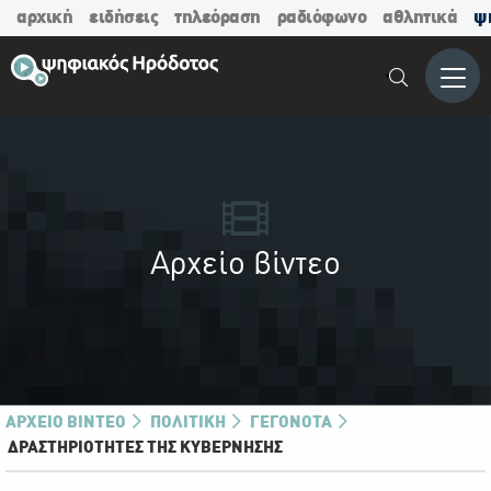
αρχική
ειδήσεις
τηλεόραση
ραδιόφωνο
αθλητικά
ψ
Μενο
Αρχείο βίντεο
ΑΡΧΕΙΟ ΒΊΝΤΕΟ
ΠΟΛΙΤΙΚΗ
ΓΕΓΟΝΌΤΑ
ΔΡΑΣΤΗΡΙΌΤΗΤΕΣ ΤΗΣ ΚΥΒΈΡΝΗΣΗΣ