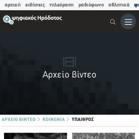
αρχική
ειδήσεις
τηλεόραση
ραδιόφωνο
αθλητικά
ψ
Μενο
Αρχείο βίντεο
ΑΡΧΕΙΟ ΒΊΝΤΕΟ
ΚΟΙΝΩΝΙΑ
ΎΠΑΙΘΡΟΣ