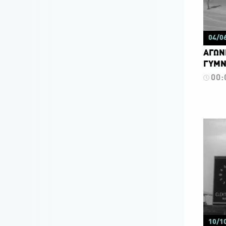
04/0
ΑΓΩΝΕ
ΓΥΜΝ
00:
10/1