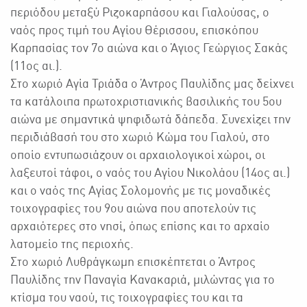
περιόδου μεταξύ Ριζοκαρπάσου και Γιαλούσας, ο
ναός προς τιμή του Αγίου Θέρισσου, επισκόπου
Καρπασίας τον 7ο αιώνα και ο Άγιος Γεώργιος Σακάς
(11ος αι.).
Στο χωριό Αγία Τριάδα ο Άντρος Παυλίδης μας δείχνει
τα κατάλοιπα πρωτοχριστιανικής βασιλικής του 5ου
αιώνα με σημαντικά ψηφιδωτά δάπεδα. Συνεχίζει την
περιδιάβασή του στο χωριό Κώμα του Γιαλού, στο
οποίο εντυπωσιάζουν οι αρχαιολογικοί χώροι, οι
λαξευτοί τάφοι, ο ναός του Αγίου Νικολάου (14ος αι.)
και ο ναός της Αγίας Σολομονής με τις μοναδικές
τοιχογραφίες του 9ου αιώνα που αποτελούν τις
αρχαιότερες στο νησί, όπως επίσης και το αρχαίο
λατομείο της περιοχής.
Στο χωριό Λυθράγκωμη επισκέπτεται ο Άντρος
Παυλίδης την Παναγία Κανακαριά, μιλώντας για το
κτίσμα του ναού, τις τοιχογραφίες του και τα