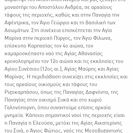
μοναστήρι του Αποστόλου Ανδρέα, σε αρχαίους
τάφους της περιοχής, καθώς και στην Παναγία την
Αφέντρικα, τον Άγιο Γεώργιο και τη βασιλική των
Ασωμάτων. Στη συνέχεια επισκέπτεται την Αγία
Μαρίνα στην περιοχή Πύργος, τον Άγιο Φίλωνα,
επίσκοπο Καρπασίας τον 4ο αιώνα, τον
καμαροσκέπαστο ναό της Αγίας Αθανασίας
χρονολογημένο τον 12ο αιώνα και τις εκκλησίες του
Αγίου Συνέσιου (12ος αι.), Αγίας Μαύρης και Αγίας
Μαρίνας. Η περιδιάβαση συνεχίζει στις εκκλησίες και
τους αρχαίους οικισμούς και τάφους του
Ριζοκαρπάσου, όπως της Παναγίας Δαφνόντα, της
Παναγίας στον οικισμό Συκά και στο χωριό
Γαληνόπορνη, όπου συναντούμε επίσης αρχαία
μνημεία. Κάποιοι σημαντικοί ναοί της περιοχής είναι
η Παναγία η Ελεούσα, μετόχι της Αγίας Αικατερίνης
του Σινά, ο Άγιος Φώτιος, ναός της Μεσοβυζαντινής