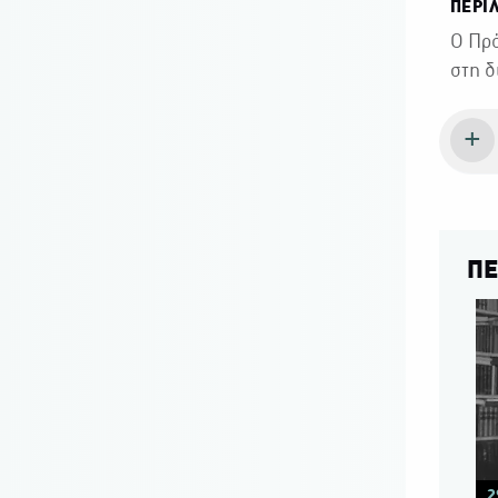
ΠΕΡΙ
Ο Πρό
στη δ
ΠΕ
2