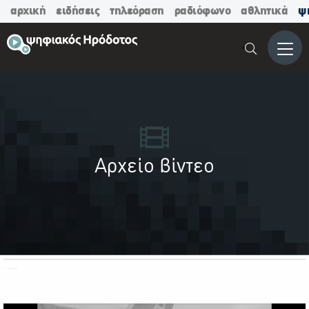
αρχική
ειδήσεις
τηλεόραση
ραδιόφωνο
αθλητικά
ψ
Μενο
Αρχείο βίντεο
ΟΛΕΣ ΟΙ ΚΑΤΗΓΟΡΙΕΣ