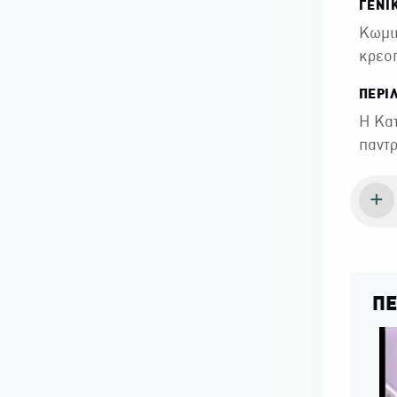
ΓΕΝΙ
Κωμικ
κρεοπ
ΠΕΡΙ
Η Κατ
παντρ
ΠΕ