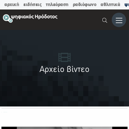
αρχική
ειδήσεις
τηλεόραση
ραδιόφωνο
αθλητικά
ψ
Μενο
Αρχείο βίντεο
ΟΛΕΣ ΟΙ ΚΑΤΗΓΟΡΙΕΣ